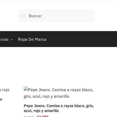
Buscar
Buscar
por:
rcas
Ropa De Marca
jo
Pepe Jeans. Camisa a rayas blaco, gris,
azul, rojo y amarillo