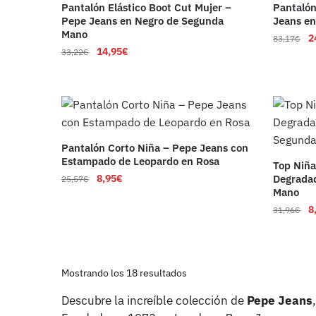
Pantalón Elástico Boot Cut Mujer –
Pantalón
Pepe Jeans en Negro de Segunda
Jeans e
Mano
2
83,17
€
14,95
€
33,22
€
Pantalón Corto Niña – Pepe Jeans con
Estampado de Leopardo en Rosa
Top Niña
8,95
€
Degradad
25,57
€
Mano
8
31,96
€
Ordenado
Mostrando los 18 resultados
por
Descubre la increíble colección de
Pepe Jeans
los