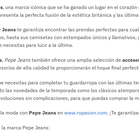
ns
, una marca icónica que se ha ganado un lugar en el corazón
resenta la perfecta fusión de la estética británica y las últi
 Jeans
te garantiza encontrar las prendas perfectas para cu
los, hasta sus camisetas con estampados únicos y llamativos,
e necesitas para lucir a la última.
a
,
Pepe Jeans
también ofrece una amplia selección de
acceso
sorios de alta calidad te proporcionarán el toque final perfect
que necesitas para completar tu guardarropa con las últimas t
anto las novedades de la temporada como los clásicos atempo
devoluciones sin complicaciones, para que puedas comprar la 
 la moda con
Pepe Jeans
en
www.ropasion.com
. ¡Te garantiz
e la marca Pepe Jeans: