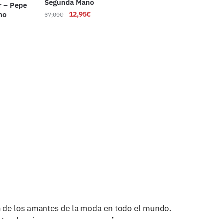
Segunda Mano
r – Pepe
no
12,95
€
37,00
€
n de los amantes de la moda en todo el mundo.