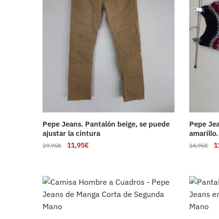
Pepe Jeans. Pantalón beige, se puede
Pepe Jea
ajustar la cintura
amarillo.
11,95
€
1
29,95
€
24,95
€