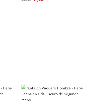
12,95
€
29,95
€