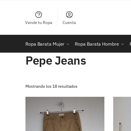
Skip
Skip
to
to
navigation
content
Vende tu Ropa
Cuenta
Ropa Barata Mujer
Ropa Barata Hombre
Pepe Jeans
Ordenado
Mostrando los 18 resultados
por
los
últimos