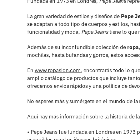
Fundada en 1973 en Londres,
Pepe Jeans
repres
últimos
La gran variedad de estilos y diseños de
Pepe J
se adaptan a todo tipo de cuerpos y estilos, h
funcionalidad y moda,
Pepe Jeans
tiene lo que n
Además de su inconfundible colección de
ropa
mochilas, hasta bufandas y gorros, estos accesor
En
www.ropasion.com
, encontrarás todo lo qu
amplio catálogo de productos que incluye tan
ofrecemos envíos rápidos y una política de dev
No esperes más y sumérgete en el mundo de l
Aquí hay más información sobre la historia de 
• Pepe Jeans fue fundada en Londres en 1973 po
asequibles para los jóvenes británicos.