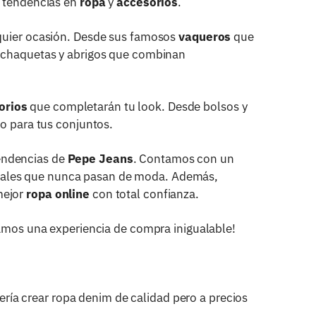
as tendencias en
ropa
y
accesorios
.
lquier ocasión. Desde sus famosos
vaqueros
que
us chaquetas y abrigos que combinan
orios
que completarán tu look. Desde bolsos y
to para tus conjuntos.
tendencias de
Pepe Jeans
. Contamos con un
orales que nunca pasan de moda. Además,
mejor
ropa online
con total confianza.
zamos una experiencia de compra inigualable!
ía crear ropa denim de calidad pero a precios