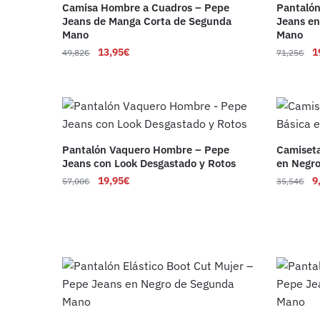
Camisa Hombre a Cuadros – Pepe
Pantaló
Jeans de Manga Corta de Segunda
Jeans en
Mano
Mano
13,95
€
1
49,82
€
71,25
€
Pantalón Vaquero Hombre – Pepe
Camiseta
Jeans con Look Desgastado y Rotos
en Negr
19,95
€
9
57,00
€
35,54
€