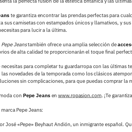
enta la perfecta fusión de la estética británica y las últim
eans
te garantiza encontrar las prendas perfectas para cua
asta sus camisetas con estampados únicos y llamativos, y s
ecesitas para lucir a la última.
,
Pepe Jeans
también ofrece una amplia selección de
acces
ios de alta calidad te proporcionarán el toque final perfec
e necesitas para completar tu guardarropa con las últimas 
to las novedades de la temporada como los clásicos atemp
oluciones sin complicaciones, para que puedas comprar la 
a moda con
Pepe Jeans
en
www.ropasion.com
. ¡Te garanti
la marca Pepe Jeans:
r José «Pepe» Beyhaut Andión, un inmigrante español. Quer