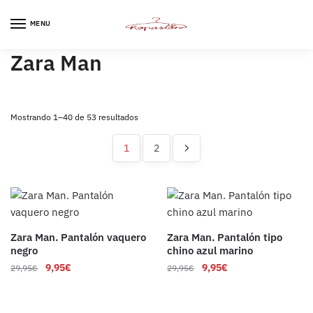
Skip
Skip
to
to
MENU
navigation
content
Zara Man
Ordenado
Mostrando 1–40 de 53 resultados
por
los
1
2
últimos
Zara Man. Pantalón vaquero
Zara Man. Pantalón tipo
negro
chino azul marino
9,95
€
9,95
€
29,95
€
29,95
€