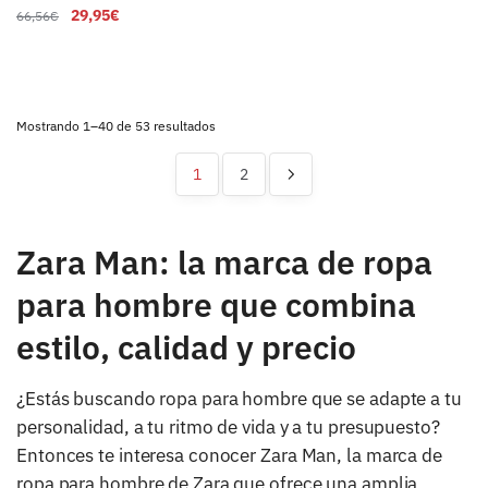
29,95
€
66,56
€
Ordenado
Mostrando 1–40 de 53 resultados
por
los
1
2
últimos
Zara Man: la marca de ropa
para hombre que combina
estilo, calidad y precio
¿Estás buscando ropa para hombre que se adapte a tu
personalidad, a tu ritmo de vida y a tu presupuesto?
Entonces te interesa conocer Zara Man, la marca de
ropa para hombre de Zara que ofrece una amplia