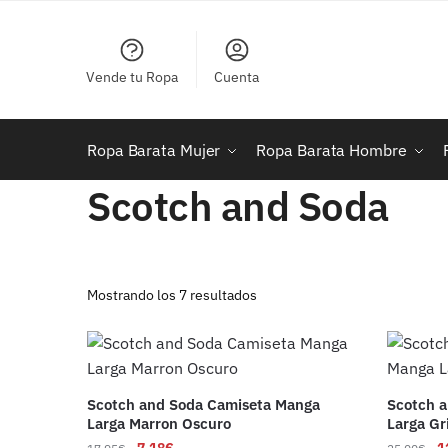
Skip
Skip
to
to
navigation
content
Vende tu Ropa
Cuenta
Ropa Barata Mujer
Ropa Barata Hombre
Scotch and Soda
Ordenado
Mostrando los 7 resultados
por
los
últimos
Scotch and Soda Camiseta Manga
Scotch a
Larga Marron Oscuro
Larga Gr