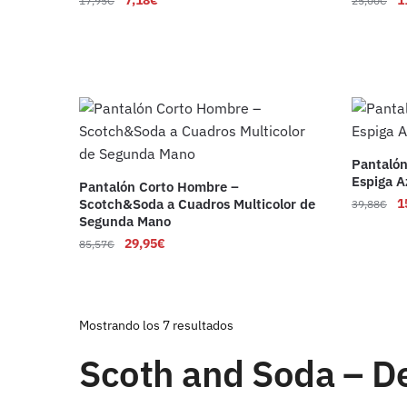
7,18
€
1
17,95
€
25,00
€
Pantaló
Espiga A
Pantalón Corto Hombre –
Scotch&Soda a Cuadros Multicolor de
1
39,88
€
Segunda Mano
29,95
€
85,57
€
Ordenado
Mostrando los 7 resultados
por
Scoth and Soda – De
los
últimos