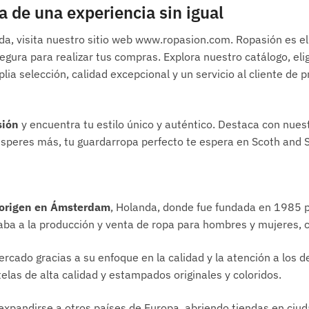
 de una experiencia sin igual
, visita nuestro sitio web www.ropasion.com. Ropasión es el d
egura para realizar tus compras. Explora nuestro catálogo, eli
ia selección, calidad excepcional y un servicio al cliente de 
sión
y encuentra tu estilo único y auténtico. Destaca con nuest
 esperes más, tu guardarropa perfecto te espera en Scoth and 
 origen en Ámsterdam
, Holanda, donde fue fundada en 1985 p
caba a la producción y venta de ropa para hombres y mujeres, 
cado gracias a su enfoque en la calidad y la atención a los d
las de alta calidad y estampados originales y coloridos.
xpandirse a otros países de Europa, abriendo tiendas en ciud