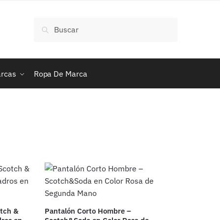
Buscar
Buscar
por:
rcas
Ropa De Marca
otch &
Pantalón Corto Hombre –