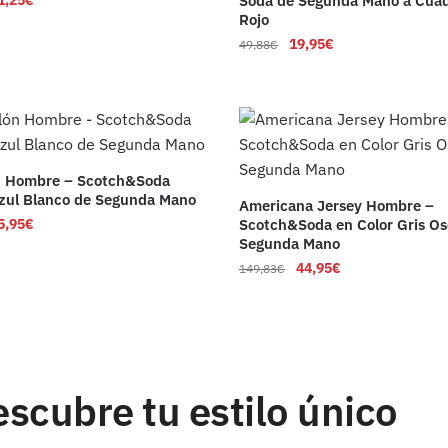
1,25
€
Soda de Segunda Mano a Cuad
Rojo
19,95
€
49,88
€
n Hombre – Scotch&Soda
zul Blanco de Segunda Mano
Americana Jersey Hombre –
5,95
€
Scotch&Soda en Color Gris Os
Segunda Mano
44,95
€
149,83
€
scubre tu estilo único