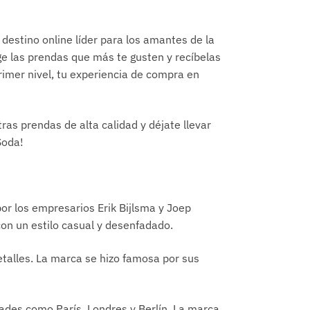
estino online líder para los amantes de la
ge las prendas que más te gusten y recíbelas
primer nivel, tu experiencia de compra en
ras prendas de alta calidad y déjate llevar
Soda!
or los empresarios Erik Bijlsma y Joep
con un estilo casual y desenfadado.
etalles. La marca se hizo famosa por sus
ades como París, Londres y Berlín. La marca