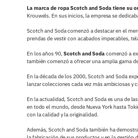
La marca de ropa Scotch and Soda tiene su 
Krouwels. En sus inicios, la empresa se dedicab
Scotch and Soda comenzó a destacar en el mercad
prendas de vestir con acabados impecables, tela
En los años 90,
Scotch and Soda
comenzó a exp
también comenzó a ofrecer una amplia gama de 
En la década de los 2000, Scotch and Soda expe
lanzar colecciones cada vez más ambiciosas y cr
En la actualidad, Scotch and Soda es una de la
en todo el mundo, desde Nueva York hasta Tokio
con la calidad y la originalidad.
Además, Scotch and Soda también ha demostrado
la fabricación de sus productos y en la gestió