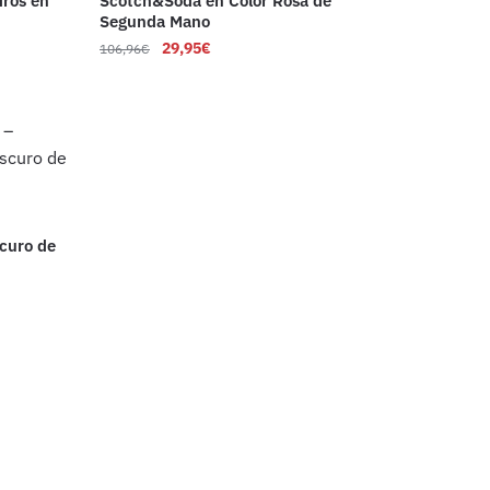
ros en
Scotch&Soda en Color Rosa de
Segunda Mano
29,95
€
106,96
€
curo de