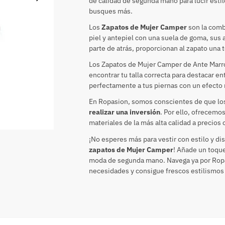
de calidad de segunda mano para lucir estil
busques más.
Los
Zapatos de Mujer Camper
son la comb
piel y antepiel con una suela de goma, sus 
parte de atrás, proporcionan al zapato una 
Los Zapatos de Mujer Camper de Ante Marrón 
encontrar tu talla correcta para destacar en
perfectamente a tus piernas con un efecto
En Ropasion, somos conscientes de que l
realizar una inversión
. Por ello, ofrecemo
materiales de la más alta calidad a precios
¡No esperes más para vestir con estilo y d
zapatos de Mujer Camper
! Añade un toqu
moda de segunda mano. Navega ya por Ropas
necesidades y consigue frescos estilismos 