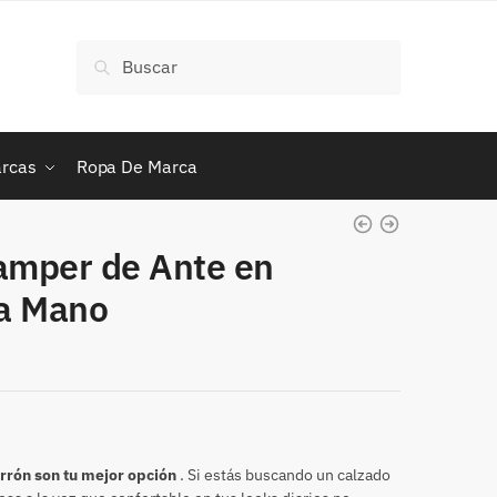
Buscar
Buscar
por:
rcas
Ropa De Marca
amper de Ante en
a Mano
rrón son tu mejor opción
. Si estás buscando un calzado