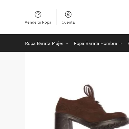
Skip
Skip
to
to
navigation
content
Vende tu Ropa
Cuenta
Ropa Barata Mujer
Ropa Barata Hombre