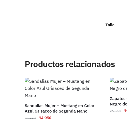
Talla
Productos relacionados
Zapatos 
Negro d
Sandalias Mujer – Mustang en Color
Azul Grisaceo de Segunda Mano
1
26,56
€
14,95
€
33,22
€