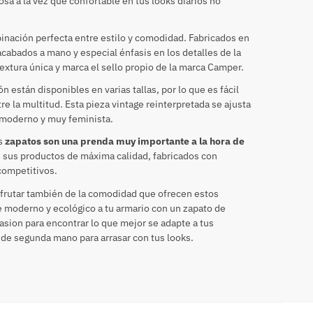
osa a la vez que confortable en tus looks diarios no
inación perfecta entre estilo y comodidad. Fabricados en
acabados a mano y especial énfasis en los detalles de la
textura única y marca el sello propio de la marca Camper.
están disponibles en varias tallas, por lo que es fácil
tre la multitud. Esta pieza vintage reinterpretada se ajusta
 moderno y muy feminista.
os
zapatos son una prenda muy importante a la hora de
s sus productos de máxima calidad, fabricados con
 competitivos.
isfrutar también de la comodidad que ofrecen estos
e moderno y ecológico a tu armario con un zapato de
ion para encontrar lo que mejor se adapte a tus
de segunda mano para arrasar con tus looks.