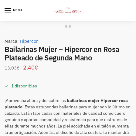
Skip
Skip
to
to
MENU
navigation
content
Marca:
Hipercor
Bailarinas Mujer – Hipercor en Rosa
Plateado de Segunda Mano
2,40
€
13,03
€
1 disponibles
¡Aprovecha ahora y descubre las
bailarinas mujer Hipercor rosa
plateado
! Estas estupendas bailarinas para mujer son lo último en
calzado. Están fabricadas con materiales de calidad como cuero
genuino y aportan comodidad y resistencia para que disfrutes de
ellas durante muchos años. La piel acolchada en el talón aumenta
la amortiguación. Además, el diseño de alta costura te mantendrá