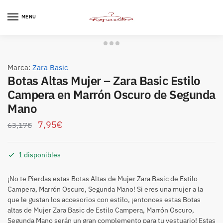
Skip
Skip
to
to
MENU
navigation
content
Marca:
Zara Basic
Botas Altas Mujer – Zara Basic Estilo
Campera en Marrón Oscuro de Segunda
Mano
7,95
€
63,17
€
1 disponibles
¡No te Pierdas estas Botas Altas de Mujer Zara Basic de Estilo
Campera, Marrón Oscuro, Segunda Mano! Si eres una mujer a la
que le gustan los accesorios con estilo, ¡entonces estas Botas
altas de Mujer Zara Basic de Estilo Campera, Marrón Oscuro,
Segunda Mano serán un gran complemento para tu vestuario! Estas