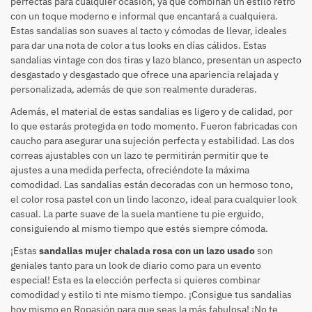
perfectas para cualquier ocasión, ya que combinan un estilo retro
con un toque moderno e informal que encantará a cualquiera.
Estas sandalias son suaves al tacto y cómodas de llevar, ideales
para dar una nota de color a tus looks en días cálidos. Estas
sandalias vintage con dos tiras y lazo blanco, presentan un aspecto
desgastado y desgastado que ofrece una apariencia relajada y
personalizada, además de que son realmente duraderas.
Además, el material de estas sandalias es ligero y de calidad, por
lo que estarás protegida en todo momento. Fueron fabricadas con
caucho para asegurar una sujeción perfecta y estabilidad. Las dos
correas ajustables con un lazo te permitirán permitir que te
ajustes a una medida perfecta, ofreciéndote la máxima
comodidad. Las sandalias están decoradas con un hermoso tono,
el color rosa pastel con un lindo laconzo, ideal para cualquier look
casual. La parte suave de la suela mantiene tu pie erguido,
consiguiendo al mismo tiempo que estés siempre cómoda.
¡Estas
sandalias mujer chalada rosa con un lazo usado
son
geniales tanto para un look de diario como para un evento
especial! Esta es la elección perfecta si quieres combinar
comodidad y estilo ti nte mismo tiempo. ¡Consigue tus sandalias
hoy mismo en Ropasión para que seas la más fabulosa! ¡No te