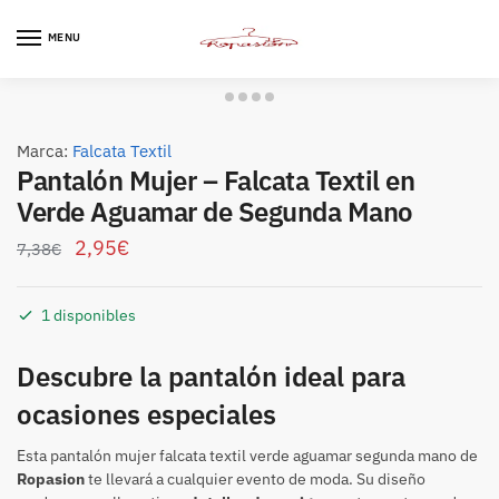
Skip
Skip
to
to
MENU
navigation
content
Marca:
Falcata Textil
Pantalón Mujer – Falcata Textil en
Verde Aguamar de Segunda Mano
2,95
€
7,38
€
1 disponibles
Descubre la pantalón ideal para
ocasiones especiales
Esta pantalón mujer falcata textil verde aguamar segunda mano de
Ropasion
te llevará a cualquier evento de moda. Su diseño