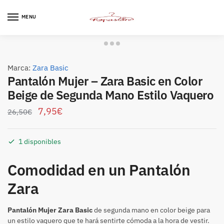
Skip
Skip
to
to
MENU
navigation
content
Marca:
Zara Basic
Pantalón Mujer – Zara Basic en Color
Beige de Segunda Mano Estilo Vaquero
7,95
€
26,50
€
1 disponibles
Comodidad en un Pantalón
Zara
Pantalón Mujer Zara Basic
de segunda mano en color beige para
un estilo vaquero que te hará sentirte cómoda a la hora de vestir.