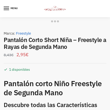
Skip
Skip
to
to
MENU
navigation
content
Marca:
Freestyle
Pantalón Corto Short Niña – Freestyle a
Rayas de Segunda Mano
2,95
€
8,43
€
1 disponibles
Pantalón corto Niño Freestyle
de Segunda Mano
Descubre todas las Características