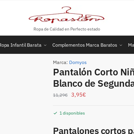
Ropa de Calidad en Perfecto estado
Ropa Infantil Barata
Complementos Marca Baratos
Ma
Marca:
Domyos
Pantalón Corto Ni
Blanco de Segund
3,95
€
11,29
€
1 disponibles
Pantalones cortos 