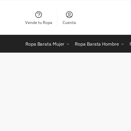
Skip
Skip
to
to
navigation
content
Vende tu Ropa
Cuenta
Ropa Barata Mujer
Ropa Barata Hombre