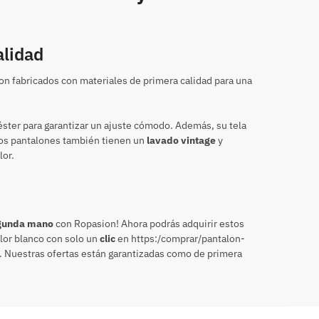
alidad
n fabricados con materiales de primera calidad para una
éster para garantizar un ajuste cómodo. Además, su tela
os pantalones también tienen un
lavado vintage
y
lor.
gunda mano
con Ropasion! Ahora podrás adquirir estos
lor blanco con solo un
clic
en https:/comprar/pantalon-
Nuestras ofertas están garantizadas como de primera