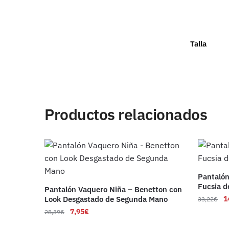
Talla
Productos relacionados
Pantalón
Fucsia 
Pantalón Vaquero Niña – Benetton con
Look Desgastado de Segunda Mano
1
33,22
€
7,95
€
28,39
€