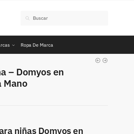
Buscar
Buscar
por:
rcas
Ropa De Marca
ña – Domyos en
a Mano
para niñas Domyos en