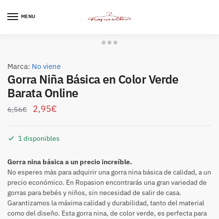
Skip
Skip
to
to
MENU
navigation
content
Marca:
No viene
Gorra Niña Básica en Color Verde
Barata Online
2,95
€
6,56
€
1 disponibles
Gorra nina básica a un precio increíble.
No esperes más para adquirir una gorra nina básica de calidad, a un
precio económico. En Ropasion encontrarás una gran variedad de
gorras para bebés y niños, sin necesidad de salir de casa.
Garantizamos la máxima calidad y durabilidad, tanto del material
como del diseño. Esta gorra nina, de color verde, es perfecta para