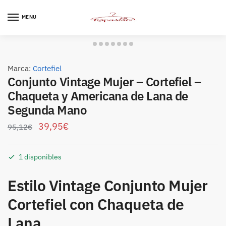
Skip
Skip
to
to
MENU
navigation
content
Marca:
Cortefiel
Conjunto Vintage Mujer – Cortefiel –
Chaqueta y Americana de Lana de
Segunda Mano
39,95
€
95,12
€
1 disponibles
Estilo Vintage Conjunto Mujer
Cortefiel con Chaqueta de
Lana