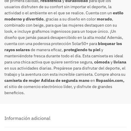
de primera calidad,
resistencia
y
durabilidad
para que los
usuarios disfruten de su confort sin importar el deporte, la
actividad o el ambiente en el que se realice. Cuenta con un
estilo
moderno y divertido
, gracias a su diseño en color
morado
,
combinado con beige, para que las mujeres destaquen con su
look, e incluye grafismos ingeniosos para un toque único. ¡Un
diseño que jamás pasará desapercibido en la alta moda! Además,
cuenta con una poderosa protección Solar50+ para
bloquear los
rayos solares
de manera eficaz,
protegiendo tu piel
y
manteniéndote fresca durante todo el día. Esta camiseta es ideal
para una chica activa que quiere sentirse segura,
cómoda
y
liviana
en sus actividades diarias. Prepárese para disfrutar del deporte, el
trabajo y la aventura con esta increíble camiseta. Compre ahora su
camiseta de mujer Adidas de segunda mano
en
Ropasión.com,
el sitio de comercio electrónico líder, y disfrute de grandes
beneficios.
Información adicional