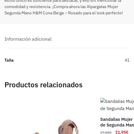
estilo único es suficiente para destacar, y eso sin mencionar la
comodidad y resistencia. ¡Compra ahora las Alpargatas Mujer
Segunda Mano H&M Cuna Beige – Rosado para el look perfecto!
Información adicional
Talla
41
Productos relacionados
Sandalias Mujer
de Segunda Ma
11,95
€
29,88
€