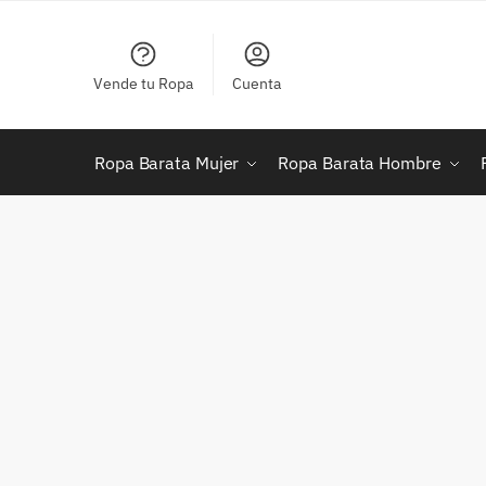
Skip
Skip
to
to
navigation
content
Vende tu Ropa
Cuenta
Ropa Barata Mujer
Ropa Barata Hombre