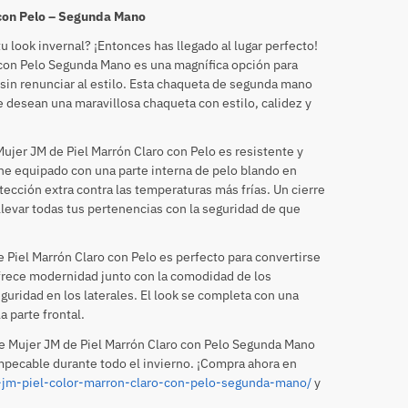
 con Pelo – Segunda Mano
u look invernal? ¡Entonces has llegado al lugar perfecto!
 con Pelo Segunda Mano es una magnífica opción para
sin renunciar al estilo. Esta chaqueta de segunda mano
e desean una maravillosa chaqueta con estilo, calidez y
 Mujer JM de Piel Marrón Claro con Pelo es resistente y
ene equipado con una parte interna de pelo blando en
ección extra contra las temperaturas más frías. Un cierre
n llevar todas tus pertenencias con la seguridad de que
de Piel Marrón Claro con Pelo es perfecto para convertirse
ofrece modernidad junto con la comodidad de los
eguridad en los laterales. El look se completa con una
a parte frontal.
de Mujer JM de Piel Marrón Claro con Pelo Segunda Mano
impecable durante todo el invierno. ¡Compra ahora en
jm-piel-color-marron-claro-con-pelo-segunda-mano/
y