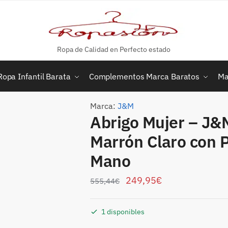
Ropa de Calidad en Perfecto estado
Ropa Infantil Barata
Complementos Marca Baratos
Ma
Marca:
J&M
Abrigo Mujer – J&M
Marrón Claro con 
Mano
249,95
€
555,44
€
1 disponibles