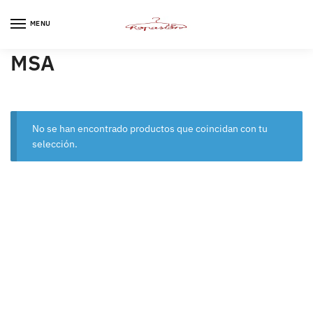
Skip
Skip
to
to
MENU
navigation
content
MSA
No se han encontrado productos que coincidan con tu
selección.