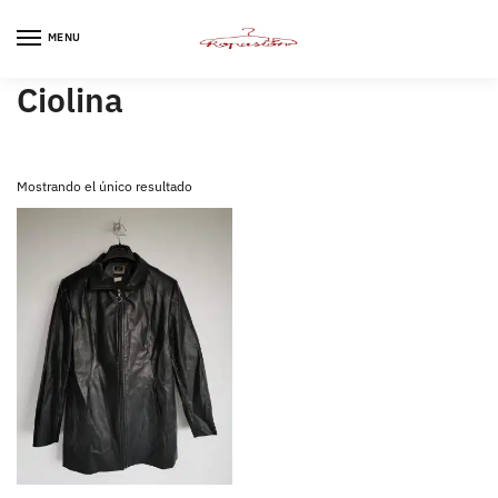
Skip
Skip
to
to
MENU
navigation
content
Ciolina
Mostrando el único resultado