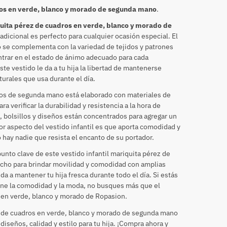
dros en verde, blanco y morado de segunda mano
.
quita pérez de cuadros en verde, blanco y morado de
adicional es perfecto para cualquier ocasión especial. El
 se complementa con la variedad de tejidos y patrones
ntrar en el estado de ánimo adecuado para cada
te vestido le da a tu hija la libertad de mantenerse
urales que usa durante el día.
dros de segunda mano está elaborado con materiales de
a verificar la durabilidad y resistencia a la hora de
 bolsillos y diseños están concentrados para agregar un
r aspecto del vestido infantil es que aporta comodidad y
o hay nadie que resista el encanto de su portador.
unto clave de este vestido infantil mariquita pérez de
echo para brindar movilidad y comodidad con amplias
uda a mantener tu hija fresca durante todo el día. Si estás
ine la comodidad y la moda, no busques más que el
s en verde, blanco y morado de Ropasion.
ez de cuadros en verde, blanco y morado de segunda mano
iseños, calidad y estilo para tu hija. ¡Compra ahora y