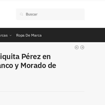
Buscar
Buscar
por:
rcas
Ropa De Marca
iquita Pérez en
anco y Morado de