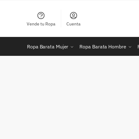
Skip
Skip
to
to
navigation
content
Vende tu Ropa
Cuenta
Ropa Barata Mujer
Ropa Barata Hombre