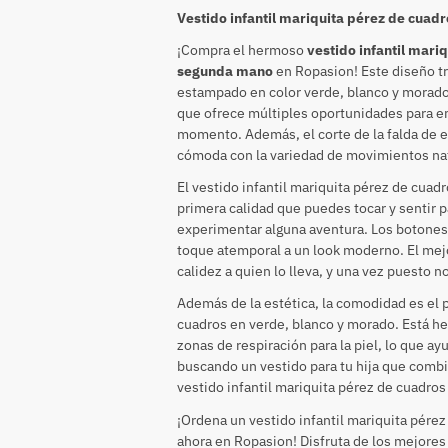
Vestido infantil mariquita pérez de cua
¡Compra el hermoso
vestido infantil mari
segunda mano
en Ropasion! Este diseño tr
estampado en color verde, blanco y morado
que ofrece múltiples oportunidades para e
momento. Además, el corte de la falda de es
cómoda con la variedad de movimientos nat
El vestido infantil mariquita pérez de cua
primera calidad que puedes tocar y sentir par
experimentar alguna aventura. Los botones,
toque atemporal a un look moderno. El mejo
calidez a quien lo lleva, y una vez puesto n
Además de la estética, la comodidad es el p
cuadros en verde, blanco y morado. Está h
zonas de respiración para la piel, lo que ay
buscando un vestido para tu hija que comb
vestido infantil mariquita pérez de cuadro
¡Ordena un vestido infantil mariquita pér
ahora en Ropasion! Disfruta de los mejores d