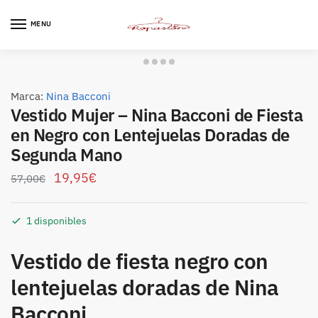
Skip
Skip
to
to
MENU
navigation
content
Marca:
Nina Bacconi
Vestido Mujer – Nina Bacconi de Fiesta
en Negro con Lentejuelas Doradas de
Segunda Mano
19,95
€
57,00
€
1 disponibles
Vestido de fiesta negro con
lentejuelas doradas de Nina
Bacconi