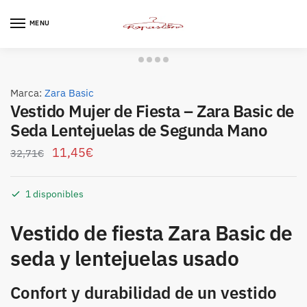
Skip
Skip
to
to
MENU
navigation
content
Marca:
Zara Basic
Vestido Mujer de Fiesta – Zara Basic de
Seda Lentejuelas de Segunda Mano
11,45
€
32,71
€
1 disponibles
Vestido de fiesta Zara Basic de
seda y lentejuelas usado
Confort y durabilidad de un vestido