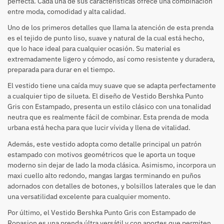
perfecta. Cada una de sus características ofrece una combinación
entre moda, comodidad y alta calidad.
Uno de los primeros detalles que llama la atención de esta prenda
es el tejido de punto liso, suave y natural de la cual está hecho,
que lo hace ideal para cualquier ocasión. Su material es
extremadamente ligero y cómodo, así como resistente y duradera,
preparada para durar en el tiempo.
El vestido tiene una caída muy suave que se adapta perfectamente
a cualquier tipo de silueta. El diseño de Vestido Bershka Punto
Gris con Estampado, presenta un estilo clásico con una tonalidad
neutra que es realmente fácil de combinar. Esta prenda de moda
urbana está hecha para que lucir vívida y llena de vitalidad.
Además, este vestido adopta como detalle principal un patrón
estampado con motivos geométricos que le aporta un toque
moderno sin dejar de lado la moda clásica. Asimismo, incorpora un
maxi cuello alto redondo, mangas largas terminando en puños
adornados con detalles de botones, y bolsillos laterales que le dan
una versatilidad excelente para cualquier momento.
Por último, el Vestido Bershka Punto Gris con Estampado de
Ropasion es una prenda últra versátil y con aportes que permiten