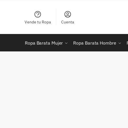
Skip
Skip
to
to
navigation
content
Vende tu Ropa
Cuenta
Ropa Barata Mujer
Ropa Barata Hombre