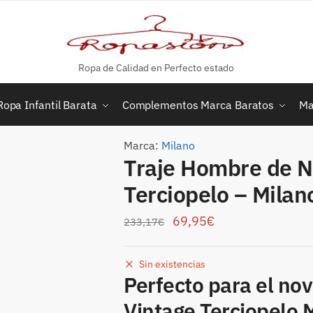
Ropa de Calidad en Perfecto estado
Ropa Infantil Barata
Complementos Marca Baratos
Ma
Marca:
Milano
Traje Hombre de N
Terciopelo – Mila
69,95
€
233,17
€
Sin existencias
Perfecto para el no
Vintage Terciopelo