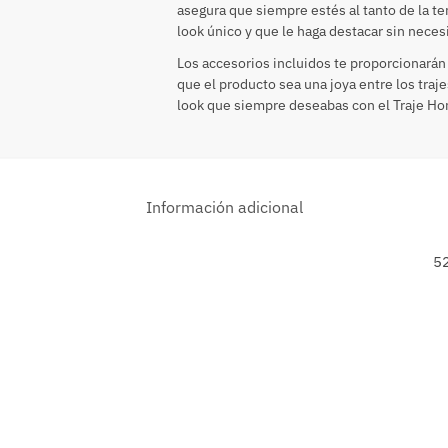
asegura que siempre estés al tanto de la te
look único y que le haga destacar sin neces
Los accesorios incluidos te proporcionarán
que el producto sea una joya entre los traj
look que siempre deseabas con el Traje H
Información adicional
52