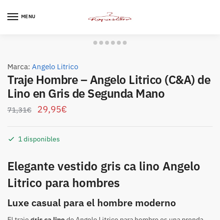
Skip
Skip
to
to
MENU
navigation
content
Marca:
Angelo Litrico
Traje Hombre – Angelo Litrico (C&A) de
Lino en Gris de Segunda Mano
29,95
€
71,31
€
1 disponibles
Elegante vestido gris ca lino Angelo
Litrico para hombres
Luxe casual para el hombre moderno
El traje
gris ca lino
de Angelo Litrico para hombre es una prenda