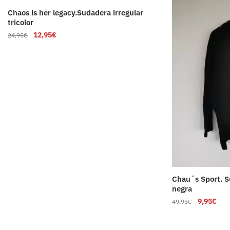
Chaos is her legacy.Sudadera irregular
tricolor
12,95
€
24,95
€
Chau´s Sport. 
negra
9,95
€
49,95
€