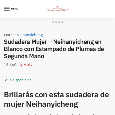
Skip
Skip
to
to
MENU
navigation
content
Marca:
Neihanyicheng
Sudadera Mujer – Neihanyicheng en
Blanco con Estampado de Plumas de
Segunda Mano
5,95
€
15,66
€
1 disponibles
Brillarás con esta sudadera de
mujer Neihanyicheng