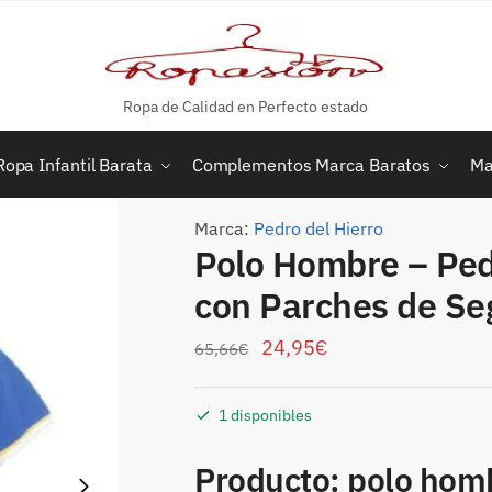
Ropa de Calidad en Perfecto estado
Ropa Infantil Barata
Complementos Marca Baratos
Ma
Marca:
Pedro del Hierro
Polo Hombre – Pedr
con Parches de S
24,95
€
65,66
€
1 disponibles
Producto: polo homb