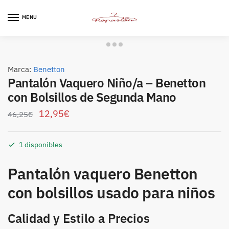
Skip
Skip
to
to
MENU
navigation
content
Marca:
Benetton
Pantalón Vaquero Niño/a – Benetton
con Bolsillos de Segunda Mano
12,95
€
46,25
€
1 disponibles
Pantalón vaquero Benetton
con bolsillos usado para niños
Calidad y Estilo a Precios