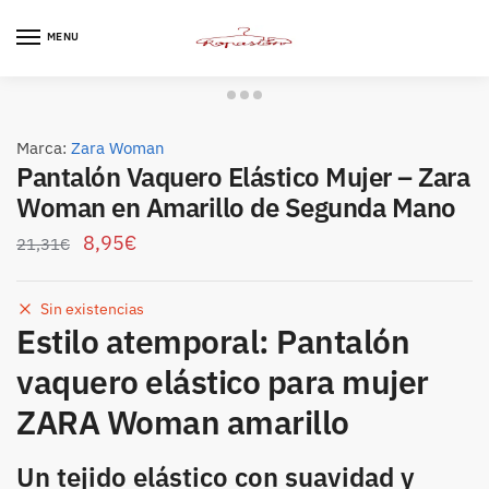
Skip
Skip
to
to
MENU
navigation
content
Marca:
Zara Woman
Pantalón Vaquero Elástico Mujer – Zara
Woman en Amarillo de Segunda Mano
8,95
€
21,31
€
Sin existencias
Estilo atemporal: Pantalón
vaquero elástico para mujer
ZARA Woman amarillo
Un tejido elástico con suavidad y