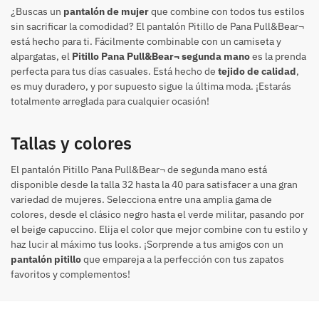
¿Buscas un
pantalón de mujer
que combine con todos tus estilos
sin sacrificar la comodidad? El pantalón Pitillo de Pana Pull&Bear¬
está hecho para ti. Fácilmente combinable con un camiseta y
alpargatas, el
Pitillo Pana Pull&Bear¬ segunda mano
es la prenda
perfecta para tus días casuales. Está hecho de
tejido de calidad
,
es muy duradero, y por supuesto sigue la última moda. ¡Estarás
totalmente arreglada para cualquier ocasión!
Tallas y colores
El pantalón Pitillo Pana Pull&Bear¬ de segunda mano está
disponible desde la talla 32 hasta la 40 para satisfacer a una gran
variedad de mujeres. Selecciona entre una amplia gama de
colores, desde el clásico negro hasta el verde militar, pasando por
el beige capuccino. Elija el color que mejor combine con tu estilo y
haz lucir al máximo tus looks. ¡Sorprende a tus amigos con un
pantalón pitillo
que empareja a la perfección con tus zapatos
favoritos y complementos!