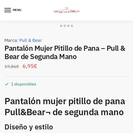
Skip
Skip
to
to
MENU
navigation
content
Marca:
Pull & Bear
Pantalón Mujer Pitillo de Pana – Pull &
Bear de Segunda Mano
6,95
€
19,86
€
1 disponibles
Pantalón mujer pitillo de pana
Pull&Bear¬ de segunda mano
Diseño y estilo