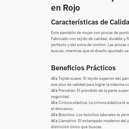
en Rojo
Características de Calida
Este pantalón de mujer con pinzas de punto
Fabricado con tejido de calidad, durable y f
perfecto y del extra de confort. Las pinzas
buscas, mientras que el diseño ajustado se
Beneficios Prácticos
â€¢ Tejido suave: El tejido superior del pa
ese plus de calidad para lograr la máxima c
â€¢ Prendido: El prendido de la parte super
seguridad.
â€¢ Cintura elástica: La cintura elástica l
el descanso.
â€¢ Bolsillos: Los bolsillos laterales le pe
â€¢ Llamativo: El estampado moderno del p
distinción único que buscas.