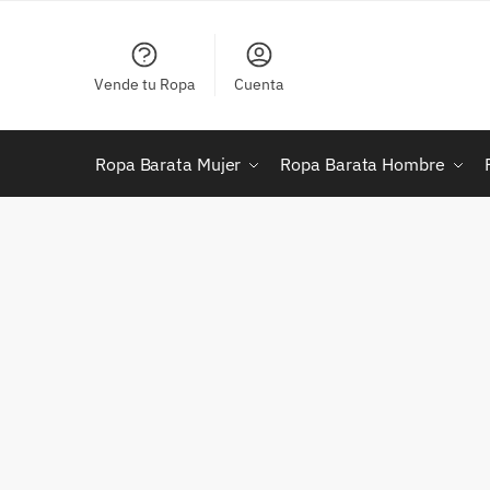
Skip
Skip
to
to
navigation
content
Vende tu Ropa
Cuenta
Ropa Barata Mujer
Ropa Barata Hombre