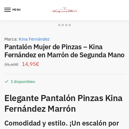
Skip
Skip
to
to
MENU
navigation
content
Marca:
Kina Fernández
Pantalón Mujer de Pinzas – Kina
Fernández en Marrón de Segunda Mano
14,95
€
35,60
€
1 disponibles
Elegante Pantalón Pinzas Kina
Fernández Marrón
Comodidad y estilo. ¡Un escalón por