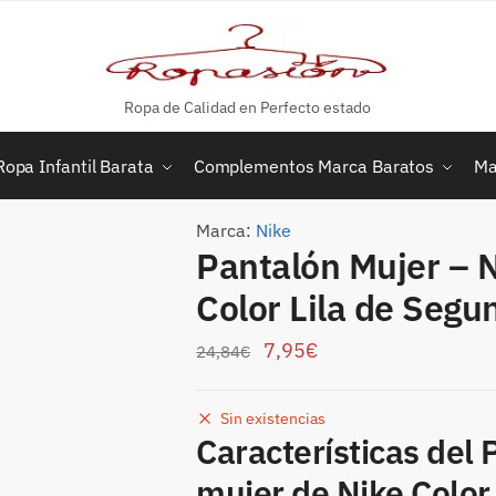
Ropa de Calidad en Perfecto estado
Ropa Infantil Barata
Complementos Marca Baratos
Ma
Marca:
Nike
Pantalón Mujer – 
Color Lila de Seg
7,95
€
24,84
€
Sin existencias
Características del
mujer de Nike Color 