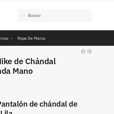
Buscar
Buscar
por:
rcas
Ropa De Marca
Nike de Chándal
unda Mano
 Pantalón de chándal de
Lila