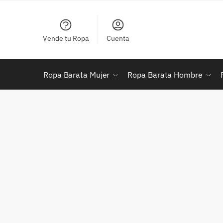
Skip
Skip
to
to
navigation
content
Vende tu Ropa
Cuenta
Ropa Barata Mujer
Ropa Barata Hombre