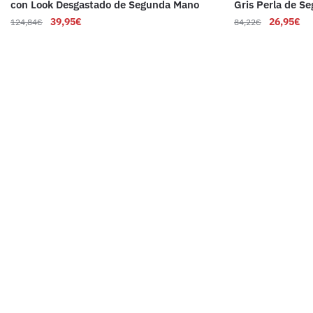
con Look Desgastado de Segunda Mano
Gris Perla de S
39,95
€
26,95
€
124,84
€
84,22
€