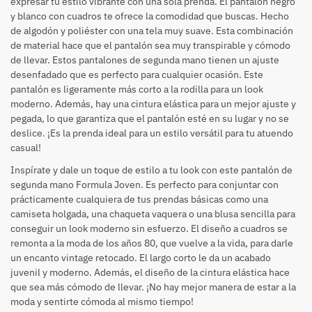
expresar tu estilo vibrante con una sola prenda. El pantalón negro
y blanco con cuadros te ofrece la comodidad que buscas. Hecho
de algodón y poliéster con una tela muy suave. Esta combinación
de material hace que el pantalón sea muy transpirable y cómodo
de llevar. Estos pantalones de segunda mano tienen un ajuste
desenfadado que es perfecto para cualquier ocasión. Este
pantalón es ligeramente más corto a la rodilla para un look
moderno. Además, hay una cintura elástica para un mejor ajuste y
pegada, lo que garantiza que el pantalón esté en su lugar y no se
deslice. ¡Es la prenda ideal para un estilo versátil para tu atuendo
casual!
Inspírate y dale un toque de estilo a tu look con este pantalón de
segunda mano Formula Joven. Es perfecto para conjuntar con
prácticamente cualquiera de tus prendas básicas como una
camiseta holgada, una chaqueta vaquera o una blusa sencilla para
conseguir un look moderno sin esfuerzo. El diseño a cuadros se
remonta a la moda de los años 80, que vuelve a la vida, para darle
un encanto vintage retocado. El largo corto le da un acabado
juvenil y moderno. Además, el diseño de la cintura elástica hace
que sea más cómodo de llevar. ¡No hay mejor manera de estar a la
moda y sentirte cómoda al mismo tiempo!