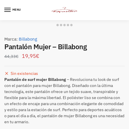
Skip
Skip
to
to
MENU
navigation
content
Marca:
Billabong
Pantalón Mujer – Billabong
19,95
€
44,33
€
Sin existencias
Pantalón de surf mujer Billabong
– Revoluciona tu look de surf
con el pantalón para mujer Billabong. Diseñado con la última
tecnología, este pantalón ofrece un tejido suave, transpirable y
flexible para la máxima libertad. El poliéster liso se combina con
un efecto de encaje para una combinación elegante de comodidad
y estilo para la estación de surf. Perfecto para deportes acuáticos
o para el día a día, el pantalón de mujer Billabong es una necesidad
en tu armario.