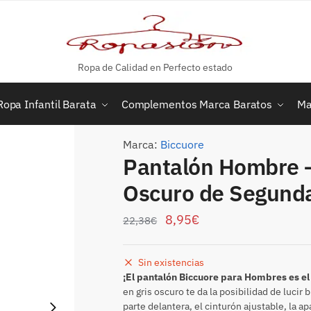
Ropa de Calidad en Perfecto estado
Ropa Infantil Barata
Complementos Marca Baratos
Ma
Marca:
Biccuore
Pantalón Hombre –
Oscuro de Segund
8,95
€
22,38
€
Sin existencias
¡El pantalón Biccuore para Hombres es el
en gris oscuro te da la posibilidad de lucir 
parte delantera, el cinturón ajustable, la ap