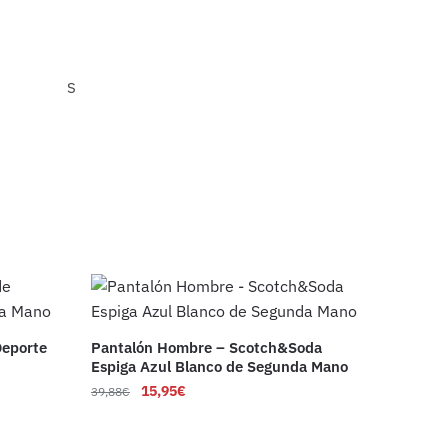
S
Deporte
Pantalón Hombre – Scotch&Soda
Espiga Azul Blanco de Segunda Mano
15,95
€
39,88
€