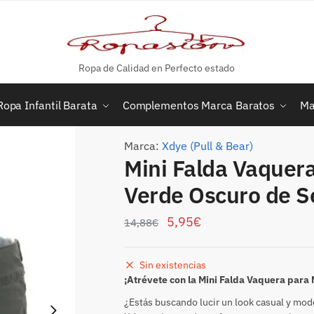
Ropa de Calidad en Perfecto estado
Ropa Infantil Barata
Complementos Marca Baratos
Ma
Marca:
Xdye (Pull & Bear)
Mini Falda Vaquer
Verde Oscuro de 
5,95
€
14,88
€
Sin existencias
¡Atrévete con la Mini Falda Vaquera para
¿Estás buscando lucir un look casual y mo