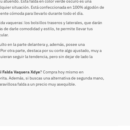
tu atuendo. Esta falda en color verde oscuro es una
alquier situación. Está confeccionada en 100% algodón de
ente cómoda para llevarlo durante todo el día.
da vaqueras: los bolsillos traseros y laterales, que darán
ás de darle comodidad y estilo, te permite llevar tus
ular.
ulto en la parte delantera y, además, posee una
Por otra parte, destaca por su corte algo ajustado, muy a
ieran seguir la tendencia, pero sin dejar de lado la
i Falda Vaquera Xdye
? Compra hoy mismo en
ita. Además, si buscas una alternativa de segunda mano,
avillosa falda a un precio muy asequible.