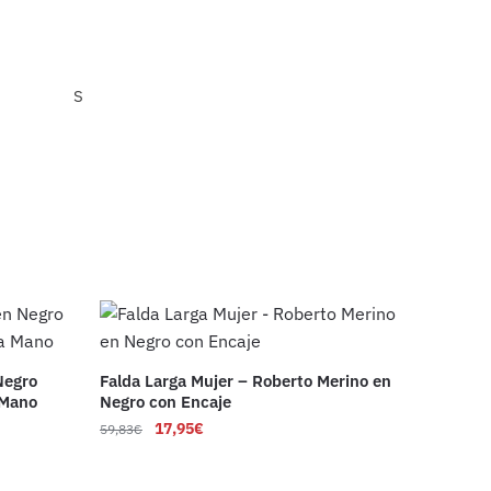
S
Negro
Falda Larga Mujer – Roberto Merino en
 Mano
Negro con Encaje
17,95
€
59,83
€