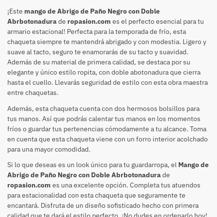
¡Este
mango de Abrigo de Paño Negro con Doble
Abrbotonadura
de
ropasion.com
es el perfecto esencial para tu
armario estacional! Perfecta para la temporada de frío, esta
chaqueta siempre te mantendrá abrigado y con modestia. Ligero y
suave al tacto, seguro te enamorarás de su tacto y suavidad.
Además de su material de primera calidad, se destaca por su
elegante y único estilo ropita, con doble abotonadura que cierra
hasta el cuello. Llevarás seguridad de estilo con esta obra maestra
entre chaquetas.
Además, esta chaqueta cuenta con dos hermosos bolsillos para
tus manos. Así que podrás calentar tus manos en los momentos
fríos o guardar tus pertenencias cómodamente a tu alcance. Toma
en cuenta que esta chaqueta viene con un forro interior acolchado
para una mayor comodidad.
Si lo que deseas es un look único para tu guardarropa, el
Mango de
Abrigo de Paño Negro con Doble Abrbotonadura
de
ropasion.com
es una excelente opción. Completa tus atuendos
para estacionalidad con esta chaqueta que seguramente te
encantará. Disfruta de un diseño sofisticado hecho con primera
calidad que te dará el estilo perfecto. ¡No dudes en ordenarlo hoy!