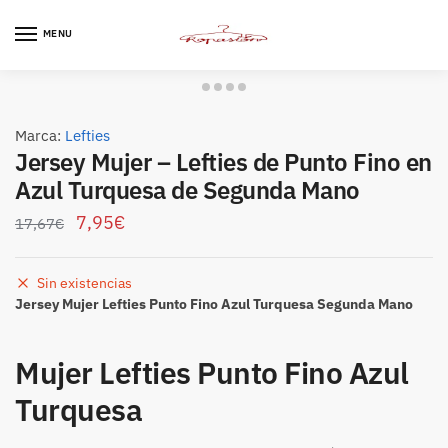
Skip
Skip
to
to
MENU
navigation
content
Marca:
Lefties
Jersey Mujer – Lefties de Punto Fino en
Azul Turquesa de Segunda Mano
7,95
€
17,67
€
Sin existencias
Jersey Mujer Lefties Punto Fino Azul Turquesa Segunda Mano
Mujer Lefties Punto Fino Azul
Turquesa