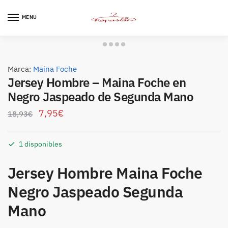
Skip
Skip
to
to
MENU
navigation
content
Marca:
Maina Foche
Jersey Hombre – Maina Foche en
Negro Jaspeado de Segunda Mano
7,95
€
18,93
€
1 disponibles
Jersey Hombre Maina Foche
Negro Jaspeado Segunda
Mano