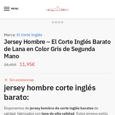
Skip
Skip
to
to
MENU
navigation
content
Marca:
El Corte Inglés
Jersey Hombre – El Corte Inglés Barato
de Lana en Color Gris de Segunda
Mano
11,95
€
28,45
€
Sin existencias
jersey hombre corte inglés
barato:
Disponemos de
jersey hombre de corte inglés baratos
de
calidad, fabricados con
lana de alta calidad
. Estos jerseys estilo