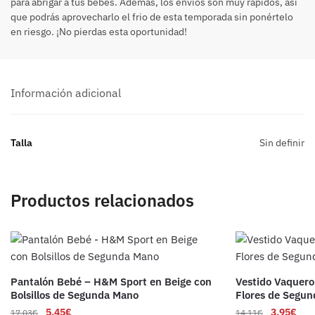
para abrigar a tus bebés. Además, los envíos son muy rápidos, así
que podrás aprovecharlo el frio de esta temporada sin ponértelo
en riesgo. ¡No pierdas esta oportunidad!
Información adicional
Talla
Sin definir
Productos relacionados
Pantalón Bebé – H&M Sport en Beige con
Vestido Vaquero
Bolsillos de Segunda Mano
Flores de Segu
5,45
€
3,95
€
17,03
€
14,11
€