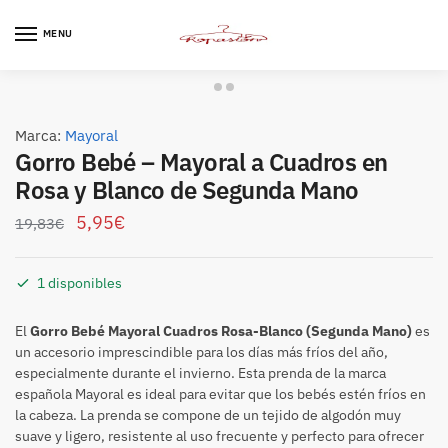
Skip
Skip
to
to
MENU
navigation
content
Marca:
Mayoral
Gorro Bebé – Mayoral a Cuadros en
Rosa y Blanco de Segunda Mano
5,95
€
19,83
€
1 disponibles
El
Gorro Bebé Mayoral Cuadros Rosa-Blanco (Segunda Mano)
es
un accesorio imprescindible para los días más fríos del año,
especialmente durante el invierno. Esta prenda de la marca
española Mayoral es ideal para evitar que los bebés estén fríos en
la cabeza. La prenda se compone de un tejido de algodón muy
suave y ligero, resistente al uso frecuente y perfecto para ofrecer