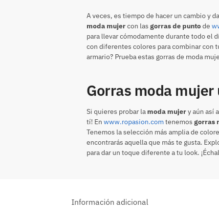
A veces, es tiempo de hacer un cambio y dar
moda mujer
con las
gorras de punto
de
w
para llevar cómodamente durante todo el dí
con diferentes colores para combinar con t
armario? Prueba estas gorras de moda muje
Gorras moda mujer
Si quieres probar la
moda mujer
y aún así 
tí! En
www.ropasion.com
tenemos
gorras
Tenemos la selección más amplia de colores:
encontrarás aquella que más te gusta. Expl
para dar un toque diferente a tu look. ¡Écha
Información adicional