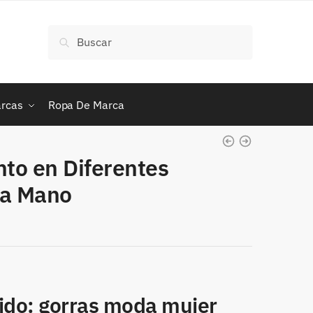
Buscar
Buscar
por:
rcas
Ropa De Marca
nto en Diferentes
da Mano
rido: gorras moda mujer