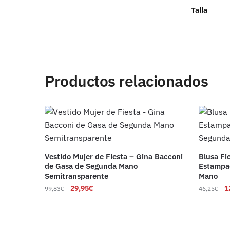
Talla
Productos relacionados
Vestido Mujer de Fiesta – Gina Bacconi
Blusa Fi
de Gasa de Segunda Mano
Estampad
Semitransparente
Mano
29,95
€
1
99,83
€
46,25
€