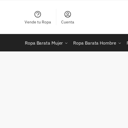
Skip
Skip
to
to
navigation
content
Vende tu Ropa
Cuenta
Ropa Barata Mujer
Ropa Barata Hombre