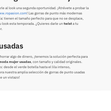
le al look una segunda oportunidad. ¡Atrévete a probar la
ww.ropasion.com
! Las gorras de punto más modernas
a: tienen el tamaño perfecto para que no se desplace,
u look esta temporada. ¿Quieres darle un
twist
a tu
r.
 usadas
ahorrar algo de dinero, ¡tenemos la solución perfecta para
 moda mujer usadas
, con tamaño y calidad originales.
 desde el verde botella hasta el lila intenso,
ora nuestra amplia selección de gorras de punto usadas
le un vistazo!