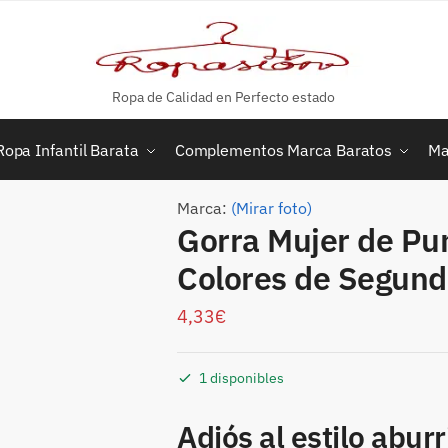
Ropa de Calidad en Perfecto estado
Ropa Infantil Barata
Complementos Marca Baratos
Ma
Marca:
(Mirar foto)
Gorra Mujer de Pu
Colores de Segun
4,33
€
1 disponibles
Adiós al estilo abur