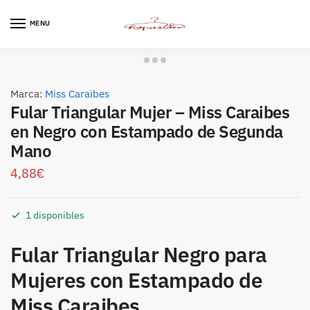
Skip
Skip
to
to
MENU
navigation
content
Marca:
Miss Caraibes
Fular Triangular Mujer – Miss Caraibes
en Negro con Estampado de Segunda
Mano
4,88
€
1 disponibles
Fular Triangular Negro para
Mujeres con Estampado de
Miss Caraibes