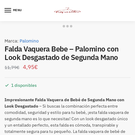
Skip
Skip
to
to
MENU
navigation
content
Marca:
Palomino
Falda Vaquera Bebe – Palomino con
Look Desgastado de Segunda Mano
4,95
€
11,79
€
1 disponibles
Impresionante Falda Vaquera de Bebé de Segunda Mano con
Look Desgastado
– Si buscas la combinación perfecta entre
comodidad, seguridad y estilo para tu bebé, ¡esta falda vaquera de
segunda mano es lo que necesitas! Con un look desgastado único
y un entallado perfecto, esta falda es cómoda, transpirable y
totalmente segura para tu pequeño. La falda vaquera de bebé de