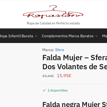
Ropa de Calidad en Perfecto estado
Ropa Infantil Barata
Complementos Marca Baratos
Ma
Marca:
Sfera
Falda Mujer – Sfer
Dos Volantes de 
15,95
€
35,44
€
1 disponibles
Falda negra Mujer S