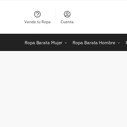
Skip
Skip
to
to
navigation
content
Vende tu Ropa
Cuenta
Ropa Barata Mujer
Ropa Barata Hombre