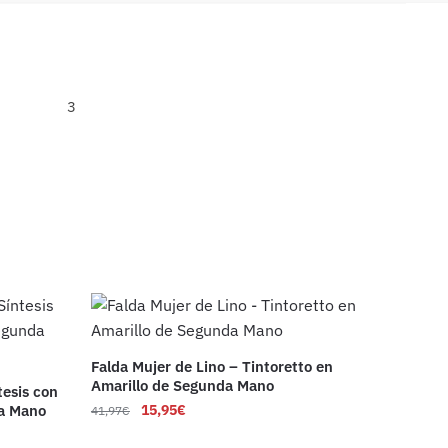
3
Falda Mujer de Lino – Tintoretto en
Amarillo de Segunda Mano
tesis con
a Mano
15,95
€
41,97
€