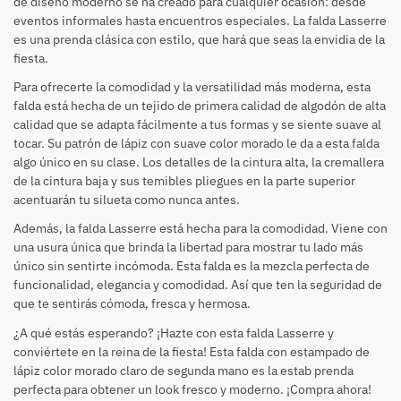
de diseño moderno se ha creado para cualquier ocasión: desde
eventos informales hasta encuentros especiales. La falda Lasserre
es una prenda clásica con estilo, que hará que seas la envidia de la
fiesta.
Para ofrecerte la comodidad y la versatilidad más moderna, esta
falda está hecha de un tejido de primera calidad de algodón de alta
calidad que se adapta fácilmente a tus formas y se siente suave al
tocar. Su patrón de lápiz con suave color morado le da a esta falda
algo único en su clase. Los detalles de la cintura alta, la cremallera
de la cintura baja y sus temibles pliegues en la parte superior
acentuarán tu silueta como nunca antes.
Además, la falda Lasserre está hecha para la comodidad. Viene con
una usura única que brinda la libertad para mostrar tu lado más
único sin sentirte incómoda. Esta falda es la mezcla perfecta de
funcionalidad, elegancia y comodidad. Así que ten la seguridad de
que te sentirás cómoda, fresca y hermosa.
¿A qué estás esperando? ¡Hazte con esta falda Lasserre y
conviértete en la reina de la fiesta! Esta falda con estampado de
lápiz color morado claro de segunda mano es la estab prenda
perfecta para obtener un look fresco y moderno. ¡Compra ahora!