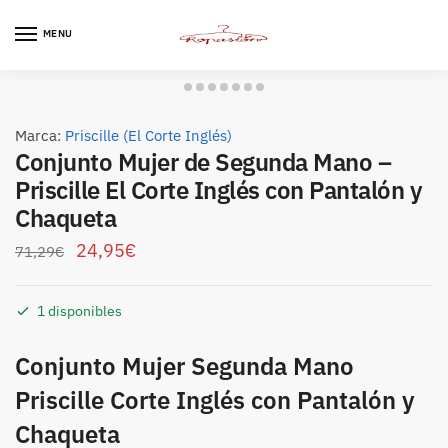
Skip
Skip
to
to
MENU
navigation
content
Marca:
Priscille (El Corte Inglés)
Conjunto Mujer de Segunda Mano –
Priscille El Corte Inglés con Pantalón y
Chaqueta
24,95
€
71,29
€
1 disponibles
Conjunto Mujer Segunda Mano
Priscille Corte Inglés con Pantalón y
Chaqueta