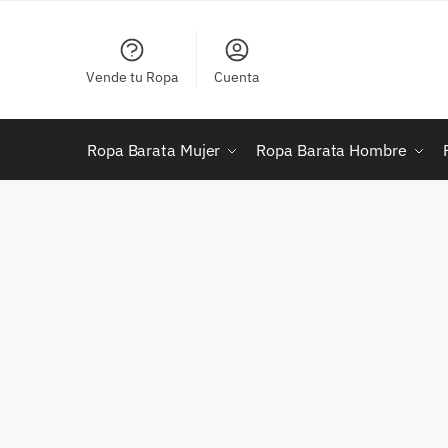
Skip
Skip
to
to
navigation
content
Vende tu Ropa
Cuenta
Ropa Barata Mujer
Ropa Barata Hombre