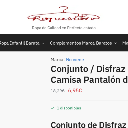
Ropa de Calidad en Perfecto estado
Ropa Infantil Barata
Complementos Marca Baratos
Ma
Marca:
No viene
Conjunto / Disfraz
Camisa Pantalón 
6,95
€
18,29
€
1 disponibles
Conjunto de Disfraz