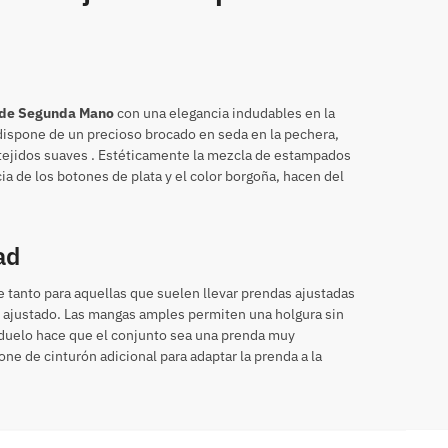
í de Segunda Mano
con una elegancia indudables en la
 dispone de un precioso brocado en seda en la pechera,
 tejidos suaves . Estéticamente la mezcla de estampados
a de los botones de plata y el color borgoña, hacen del
ad
 tanto para aquellas que suelen llevar prendas ajustadas
 ajustado. Las mangas amples permiten una holgura sin
te duelo hace que el conjunto sea una prenda muy
one de cinturón adicional para adaptar la prenda a la