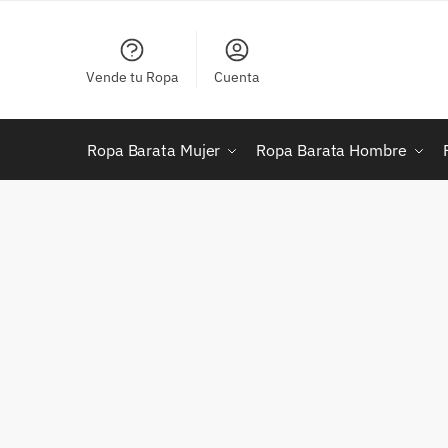
Skip
Skip
to
to
navigation
content
Vende tu Ropa
Cuenta
Ropa Barata Mujer
Ropa Barata Hombre