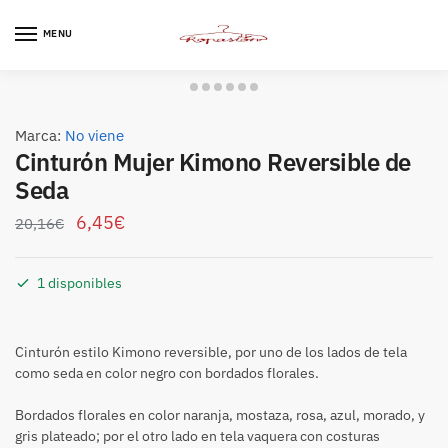
Skip
Skip
to
to
MENU
navigation
content
Marca:
No viene
Cinturón Mujer Kimono Reversible de
Seda
6,45
€
20,16
€
1 disponibles
Cinturón estilo Kimono reversible, por uno de los lados de tela
como seda en color negro con bordados florales.
Bordados florales en color naranja, mostaza, rosa, azul, morado, y
gris plateado; por el otro lado en tela vaquera con costuras